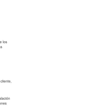
e los
as
cliente,
alación
iones