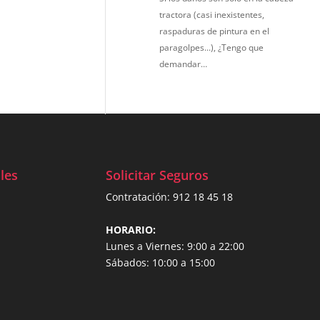
tractora (casi inexistentes,
raspaduras de pintura en el
paragolpes...), ¿Tengo que
demandar…
les
Solicitar Seguros
Contratación:
912 18 45 18
HORARIO:
Lunes a Viernes: 9:00 a 22:00
Sábados: 10:00 a 15:00