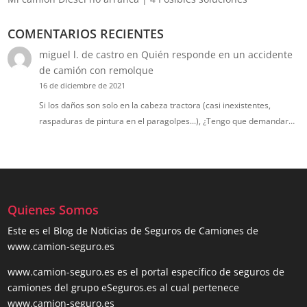
COMENTARIOS RECIENTES
miguel l. de castro
en
Quién responde en un accidente
de camión con remolque
16 de diciembre de 2021
Si los daños son solo en la cabeza tractora (casi inexistentes,
raspaduras de pintura en el paragolpes...), ¿Tengo que demandar…
Quienes Somos
Este es el Blog de Noticias de Seguros de Camiones de
www.camion-seguro.es
www.camion-seguro.es es el portal específico de seguros de
camiones del grupo eSeguros.es al cual pertenece
www.camion-seguro.es